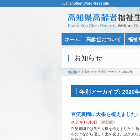
Just another WordPress site
ホーム
高齢協について
福祉
お知らせ
HOME
»
お知らせ »
年別アーカイブ: 2020年
年別アーカイブ: 2020
百笑農園に大根を植えました♪
2020年11月6日
未分類
百笑農園では先日大根を植えました！ 
をのけながら優しく土を被せ、虫が来ない
報を信 …