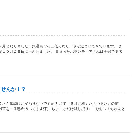
ヶ月となりました。気温もぐっと低くなり、冬が近づいてきています。 さ
が１０月２８日に行われました。 集まったボランティアさんは全部で６名
ませんか！？
皆さん体調はお変わりないですか？ さて、６月に植えたさつまいもの苗。
草を一生懸命抜いてます汗） ちょっとだけ試し掘り♪ 「おおっ！ちゃんと