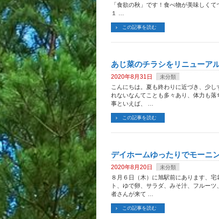
「食欲の秋」です！食べ物が美味しくて
１ …
この記事を読む
あじ菜のチラシをリニューア
2020年8月31日
未分類
こんにちは。夏も終わりに近づき、少し
れないなんてことも多々あり、体力も落
事といえば、 …
この記事を読む
デイホームゆったりでモーニ
2020年8月20日
未分類
８月６日（木）に旭駅前にあります、宅
ト、ゆで卵、サラダ、みそ汁、フルーツ
者さんが来て …
この記事を読む