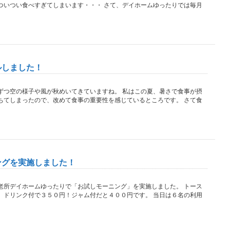
ついつい食べすぎてしまいます・・・ さて、デイホームゆったりでは毎月
ルしました！
ずつ空の様子や風が秋めいてきていますね。 私はこの夏、暑さで食事が摂
ちてしまったので、改めて食事の重要性を感じているところです。 さて食
ングを実施しました！
老所デイホームゆったりで「お試しモーニング」を実施しました。 トース
、ドリンク付で３５０円！ジャム付だと４００円です。 当日は６名の利用