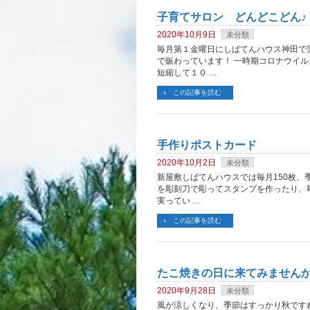
子育てサロン どんどこどん♪
2020年10月9日
未分類
毎月第１金曜日にしばてんハウス神田で
で賑わっています！ 一時期コロナウイ
短縮して１０ …
この記事を読む
手作りポストカード
2020年10月2日
未分類
新屋敷しばてんハウスでは毎月150枚、
を彫刻刀で彫ってスタンプを作ったり、
実ってい …
この記事を読む
たこ焼きの日に来てみません
2020年9月28日
未分類
風が涼しくなり、季節はすっかり秋ですね～