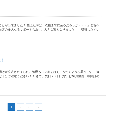
ことが出来ました！ 植えた時は「収穫までに至るだろうか・・・」と皆不
た方の多大なるサポートもあり、大きな実となりました！！ 収穫したすい
た！
明けが発表されました。気温も３２度を超え、うだるような暑さです。 皆
は十分ご注意ください！！ さて、先日２９日（水）は毎月恒例、機関誌の
1
2
3
»