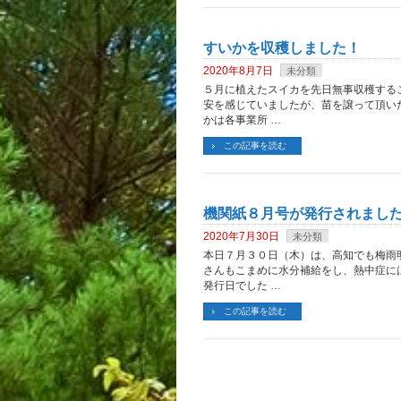
すいかを収穫しました！
2020年8月7日
未分類
５月に植えたスイカを先日無事収穫する
安を感じていましたが、苗を譲って頂い
かは各事業所 …
この記事を読む
機関紙８月号が発行されまし
2020年7月30日
未分類
本日７月３０日（木）は、高知でも梅雨
さんもこまめに水分補給をし、熱中症に
発行日でした …
この記事を読む