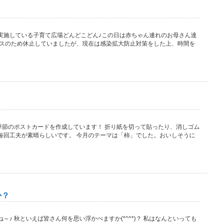
実施している子育て広場どんどこどん♪この日は赤ちゃん連れのお母さん達
ルスのため休止していましたが、現在は感染拡大防止対策をした上、時間を
季節のポストカードを作成しています！ 折り紙を切って貼ったり、消しゴム
毎回工夫が素晴らしいです。 今月のテーマは「柿」でした。おいしそうに
か？
♪ 秋といえば皆さん何を思い浮かべますか(*^^*)？ 私はなんといっても