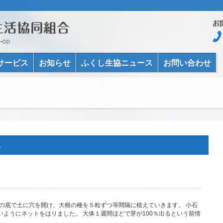
サービス
お知らせ
ふくし生協ニュース
お問い合わせ
年
瓶の底で土に穴を開け、大根の種を５粒ずつ等間隔に植えていきます。 小石
ようにネットをはりました。 大体１週間ほどで芽が100％出るという前情