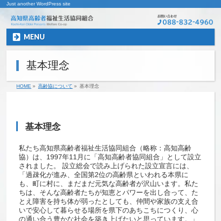
Just another WordPress site
MENU
基本理念
HOME
»
高齢協について
»
基本理念
基本理念
私たち高知県高齢者福祉生活協同組合（略称：高知高齢
協）は、1997年11月に「高知高齢者協同組合」として設立
されました。 設立総会で読み上げられた設立宣言には、
「過疎化が進み、全国第2位の高齢県といわれる本県に
も、町に村に、まだまだ元気な高齢者が沢山います。私た
ちは、そんな高齢者たちが知恵とパワーを出し合って、た
とえ障害を持ち体が弱ったとしても、仲間や家族の支え合
いで安心して暮らせる場所を県下のあちこちにつくり、心
の通い合う豊かな社会を築き上げたいと思っています。」