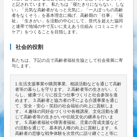
と記されています。 私たちは「寝たきりにならない、しな
い」「元気な高齢者がもっと元気に」「一人ぼっちの高齢
者をなくそう」を基本理念に掲げ、高齢期の「仕事」「福
祉」「生きがい」を活動の中心にして、世代を超えた協同
と連帯で地域の中で互いに支えあう仕組み（コミュニティ
ケア）をつくることを目指します。
社会的役割
私たちは、下記の点で高齢者福祉生協として社会発展に寄
与します。
1.生活支援事業や購買事業、相談活動などを通じて高齢
者等の暮らしを守ります。 2.高齢者等の生きがい、く
らし、健康づくりに役立つ仕事づくりと社会参加を進
めます。 3.高齢者と協力者の手による介護事業を通じ
て、安全・安心・笑顔の社会福祉の向上に貢献しま
す。 4.趣味の同好会づくりや各種講座、文化活動を通
じて高齢者等の生きがいや伝統文化の継承を行いま
す。 5.高齢者福祉や障害者福祉、児童の育成支援など
の活動を通じて、基本的人権の向上に貢献します。 6.
高齢者の悲惨な戦争体験を次世代に語り継ぐこと等に