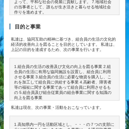
よって、平和な社会の発展に貢献します。 7.地域社会
の当事者として、誰もが生き活きと暮らせる地域社会
作りを進めます。
目的と事業
私達は、協同互助の精神に基づき、組合員の生活の文化的
経済的改善向上を図ることを目的としています。 私達は、
上記の目的を達成するため、次の事業を行います。
1.組合員の生活の改善及び文化の向上を図る事業 2.組
合員の生活に有用な協同施設を設置し、組合員に利用
させる事業 3.組合員の生活に必要な物資を購入し、こ
れを加工して組合員に供給する事業 4.高齢者、障害者
等の福祉に関する事業であって組合員に利用させるも
の 5.組合員及び組合従業員の組合事業に関する知識の
向上を図る事業
私達は現在、次の事業・活動をおこなっています。
1.高知県内一円を活動区域とし、・・・の７つの支部に